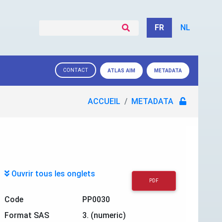
FR
NL
CONTACT
ATLAS AIM
METADATA
ACCUEIL
METADATA
Ouvrir tous les onglets
PDF
Code
PP0030
Format SAS
3. (numeric)