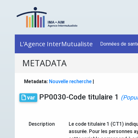
L’Agence InterMutualiste
Données de sant
METADATA
Metadata:
Nouvelle recherche
|
PP0030-Code titulaire 1
(Popul
var
Description
Le code titulaire 1 (CT1) indiq
assurée. Pour les personnes aya