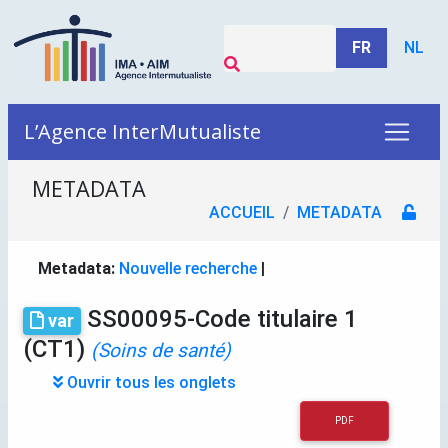
FR
NL
L’Agence InterMutualiste
METADATA
ACCUEIL
METADATA
Metadata:
Nouvelle recherche
|
SS00095-Code titulaire 1
var
(CT1)
(Soins de santé)
Ouvrir tous les onglets
PDF