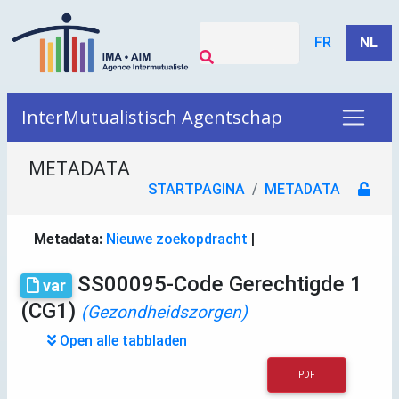
FR
NL
InterMutualistisch Agentschap
METADATA
STARTPAGINA
METADATA
Metadata:
Nieuwe zoekopdracht
|
SS00095-Code Gerechtigde 1
var
(CG1)
(Gezondheidszorgen)
Open alle tabbladen
PDF