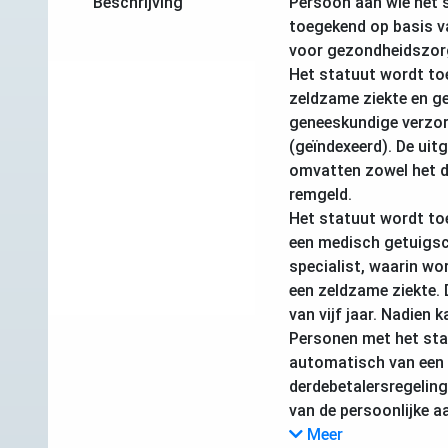
Beschrijving
Persoon aan wie het 
toegekend op basis v
voor gezondheidszor
Het statuut wordt toe
zeldzame ziekte en g
geneeskundige verzor
(geïndexeerd). De ui
omvatten zowel het de
remgeld.
Het statuut wordt to
een medisch getuigsc
specialist, waarin wo
een zeldzame ziekte. 
van vijf jaar. Nadien 
Personen met het sta
automatisch van een 
derdebetalersregeling
van de persoonlijke a
Meer