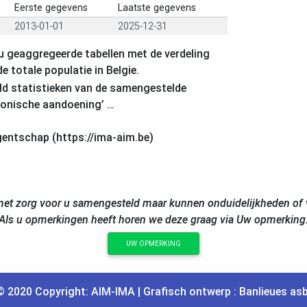
Eerste gegevens
Laatste gegevens
2013-01-01
2025-12-31
u geaggregeerde tabellen met de verdeling
de totale populatie in Belgie.
ld statistieken van de samengestelde
ronische aandoening’ …
gentschap (https://ima-aim.be)
et zorg voor u samengesteld maar kunnen onduidelijkheden of v
Als u opmerkingen heeft horen we deze graag via Uw opmerking
UW OPMERKING
© 2020 Copyright:
AIM
-
IMA
| Grafisch ontwerp :
Banlieues asb