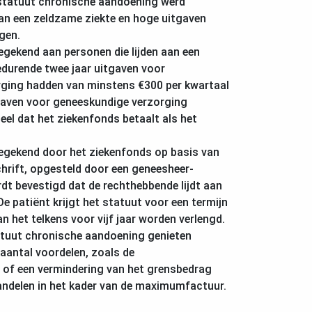
statuut chronische aandoening werd
an een zeldzame ziekte en hoge uitgaven
gen.
gekend aan personen die lijden aan een
edurende twee jaar uitgaven voor
ging hadden van minstens €300 per kwartaal
tgaven voor geneeskundige verzorging
el dat het ziekenfonds betaalt als het
egekend door het ziekenfonds op basis van
hrift, opgesteld door een geneesheer-
rdt bevestigd dat de rechthebbende lijdt aan
De patiënt krijgt het statuut voor een termijn
kan het telkens voor vijf jaar worden verlengd.
tuut chronische aandoening genieten
aantal voordelen, zoals de
 of een vermindering van het grensbedrag
andelen in het kader van de maximumfactuur.