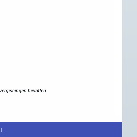
ergissingen bevatten.
.
l