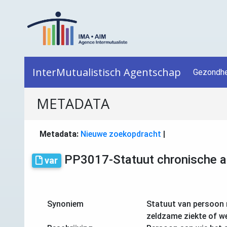
InterMutualistisch Agentschap
Gezondhe
METADATA
Metadata:
Nieuwe zoekopdracht
|
PP3017-Statuut chronische a
var
Synoniem
Statuut van persoon 
zeldzame ziekte of w