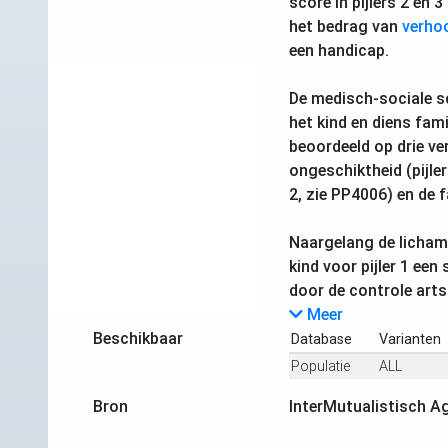
score in pijlers 2 en 3 
het bedrag van
verhoo
een handicap.
De medisch-sociale s
het kind en diens fam
beoordeeld op drie ver
ongeschiktheid (pijler 
2, zie PP4006) en de f
Naargelang de lichame
kind voor pijler 1 een
door de controle arts
Meer
Beschikbaar
Database
Varianten
Populatie
ALL
Bron
InterMutualistisch A