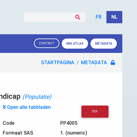
FR
NL
CONTACT
IMA ATLAS
METADATA
STARTPAGINA
METADATA
andicap
(Populatie)
Open alle tabbladen
PDF
Code
PP4005
Formaat SAS
1. (numeric)