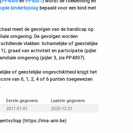
(
PP4006
en
PP4007
) wordt de toekenning en
gde kinderbijslag
bepaald voor een kind met
chaal meet de gevolgen van de handicap op
iliale omgeving. De gevolgen worden
schillende vlakken: lichamelijke of geestelijke
1), graad van activiteit en participatie (pijler
amiliale omgeving (pijler 3, zie PP4007).
lijke of geestelijke ongeschiktheid krijgt het
 score van 0, 1, 2, 4 of 6 punten toegewezen
.
Eerste gegevens
Laatste gegevens
2011-01-01
2025-12-31
gentschap (https://ima-aim.be)