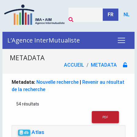
FR
NL
L’Agence InterMutualiste
METADATA
ACCUEIL
METADATA
Metadata:
Nouvelle recherche
|
Revenir au résultat
de la recherche
54 résultats
PDF
Atlas
db