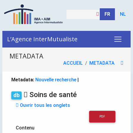
FR
NL
L’Agence InterMutualiste
METADATA
ACCUEIL
METADATA
Metadata:
Nouvelle recherche
|
Soins de santé
db
Ouvrir tous les onglets
PDF
Contenu